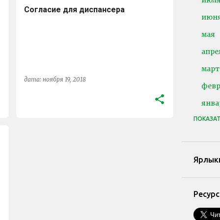
июл
Согласие для диспансера
июн
мая
апре
март
дата:
ноября 19, 2018
февр
янва
ПОКАЗА
2025
дека
октя
Ярлык
сент
авгу
Ресур
мая