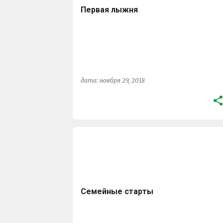
б
Первая лыжня
щ
е
н
и
я
дата:
ноября 29, 2018
ЕЛКА
ЕЛКА СКИ
+
1
Семейные старты