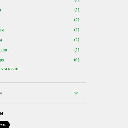
я
1
я
2
2
ля
2
а
1
аля
6
ря
ТЬ БОЛЬШЕ
22
1
бря
2
бря
и
4
ября
2
ста
сы
3