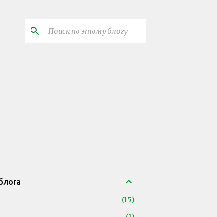
блога
15
1