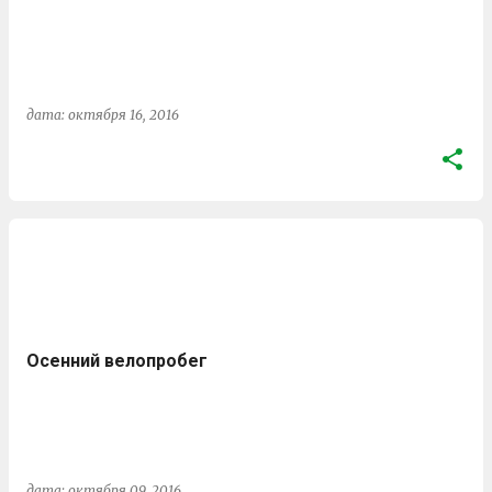
щ
е
н
и
дата:
октября 16, 2016
я
Осенний велопробег
дата:
октября 09, 2016