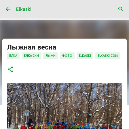
К основному контенту
Elkaski
Лыжная весна
ЕЛКА
ЕЛКА СКИ
ЛЫЖИ
ФОТО
ELKASKI
ELKASKI.COM