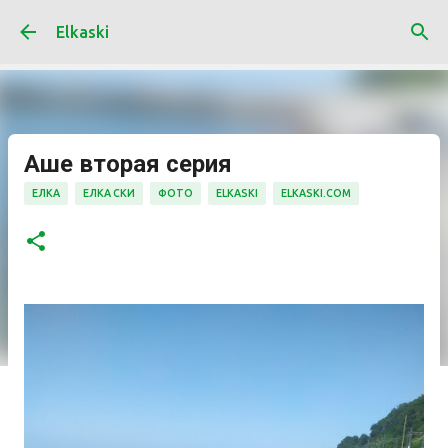
К основному контенту
Elkaski
Аше вторая серия
ЕЛКА
ЕЛКА СКИ
ФОТО
ELKASKI
ELKASKI.COM