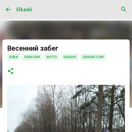
К основному контенту
Elkaski
Весенний забег
ЕЛКА
ЕЛКА СКИ
ФОТО
ELKASKI
ELKASKI.COM