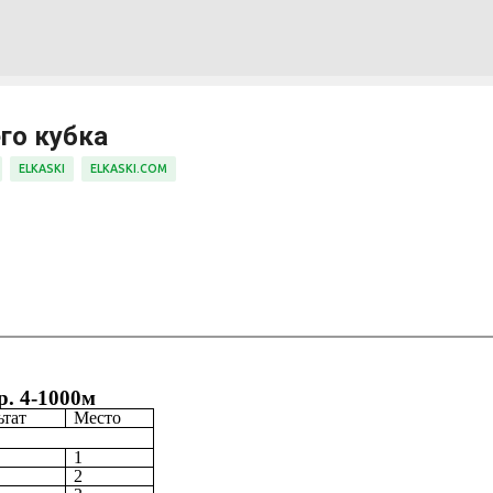
К основному контенту
го кубка
ELKASKI
ELKASKI.COM