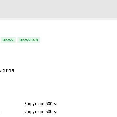
К основному контенту
ELKASKI
ELKASKI.COM
я 2019
3 круга по 500 м
и
2 круга по 500 м