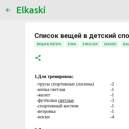
Elkaski
Список вещей в детский сп
ВЕЩИ В ЛАГЕРЬ
ЕЛКА
ЕЛКА СКИ
ELKASKI
ELK
1.Для тренировок: 
-трусы спортивные (лосины)
-2
-кепка светлая
-1
-жилет
-1
-футболки 
светлые
-3
-спортивный костюм
-1
-ветровка
-1
-носки
-4