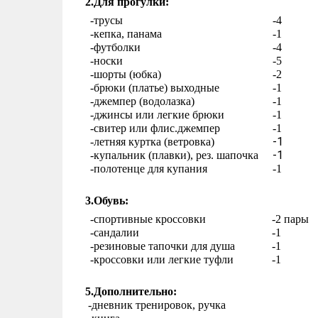
2.Для прогулки:
-трусы
-4
-кепка, панама
-1
-футболки
-4
-носки
-5
-шорты (юбка)
-2
-брюки (платье) выходные
-1
-джемпер (водолазка)
-1
-джинсы или легкие брюки
-1
-свитер или флис.джемпер
-1
-1
-летняя куртка (ветровка)
-1
-купальник (плавки), рез. шапочка
-полотенце для купания
-1
3.Обувь:
-спортивные кроссовки
-2 пары
-сандалии
-1
-резиновые тапочки для душа
-1
-кроссовки или легкие туфли
-1
5.Дополнительно:
 -дневник тренировок, ручка