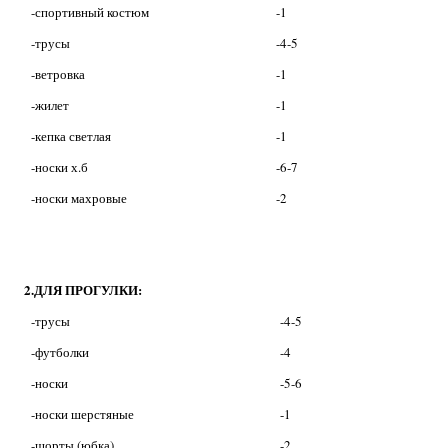
-спортивный костюм
-1
-трусы
-4-5
-ветровка
-1
-жилет
-1
-кепка светлая
-1
-носки х.б
-6-7
-носки махровые
-2
2.ДЛЯ ПРОГУЛКИ:
-трусы
-
4-5
-футболки
-4
-носки
-5-6
-носки шерстяные
-1
-шорты (юбка)
-2