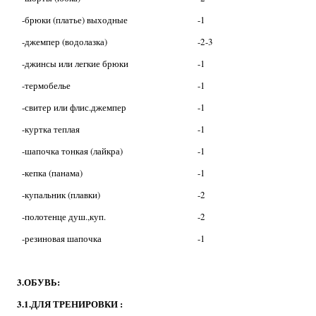
-брюки (платье) выходные
-1
-джемпер (водолазка)
-2-3
-джинсы или легкие брюки
-1
-термобелье
-1
-свитер или флис.джемпер
-1
-куртка теплая
-1
-шапочка тонкая (лайкра)
-1
-кепка (панама)
-1
-купальник (плавки)
-2
-полотенце душ.,куп.
-2
-резиновая шапочка
-1
3.ОБУВЬ:
3.1.ДЛЯ ТРЕНИРОВКИ :