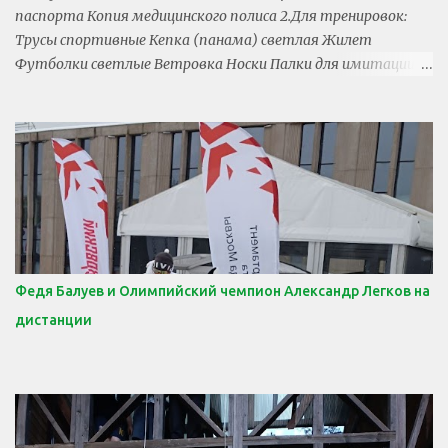
паспорта Копия медицинского полиса 2.Для тренировок:
Трусы спортивные Кепка (панама) светлая Жилет
Футболки светлые Ветровка Носки Палки для имитации -2
-1 -1 -4 -1 -6 -1 3.Для дома и прогулки: Трусы Кепка, панама
Футболки Носки Носки шерстяные Шорты (юбка) Брюки
(платье) выходные Джемпер (водолазка) Джинсы (легкие
брюки) Термобелье Летняя куртка (ветровка) Купальник
(плавки) Рез. шапочка Полотенце для купания -4 -1 -4 -5 -1
-2 -1 -1 -1 -1 -1 -1 -1 -1 4.Обувь: Кроссовки Сандалии Тапочки
для дома Тапочки для душа Кроссовки (легкие туфли)
Резиновые сапоги (для ребят 7 и мл) -2 -1 -1 -1 -1 -1
5.Дополнительно: Дневник тренировок, ручка Фломастеры,
Федя Балуев и Олимпийский чемпион Александр Легков на
пластилин Книга Полочка для вещей Сушки для обуви
дистанции
Кружка, ложка Зубная паста, щетка Мыло, шампунь,
маникюрные ножницы 6.Запрещено брать: Жвачку
Газированную воду Чипсы Вещи стоит подписать