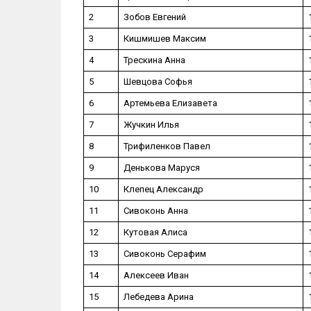
2
Зобов Евгений
3
Кишмишев Максим
4
Трескина Анна
5
Шевцова Софья
6
Артемьева Елизавета
7
Жучкин Илья
8
Трифиленков Павел
9
Денькова Маруся
10
Клепец Александр
11
Сивоконь Анна
12
Кутовая Алиса
13
Сивоконь Серафим
14
Алексеев Иван
15
Лебедева Арина