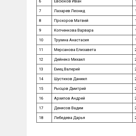
6
Евсюков Иван
7
Лазарев Леонид
8
Прохоров Матвей
9
Копченкова Варвара
10
Трухина Анастасия
11
Мерсанова Елизавета
12
Дейнеко Михаил
13
Емец Валерий
14
Шустихов Даниил
15
Рысцов Дмитрий
16
Архипов Андрей
17
Денисов Вадим
18
Лебедева Дарья