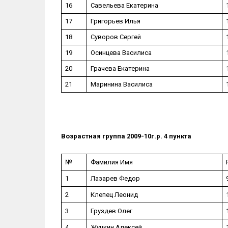
16
Савельева Екатерина
17
Григорьев Илья
18
Суворов Сергей
19
Осинцева Василиса
20
Грачева Екатерина
21
Маринина Василиса
Возрастная группа 2009-10г.р. 4 пункта
№
Фамилия Имя
1
Лазарев Федор
2
Клепец Леонид
3
Груздев Олег
4
Жучкин Алексей