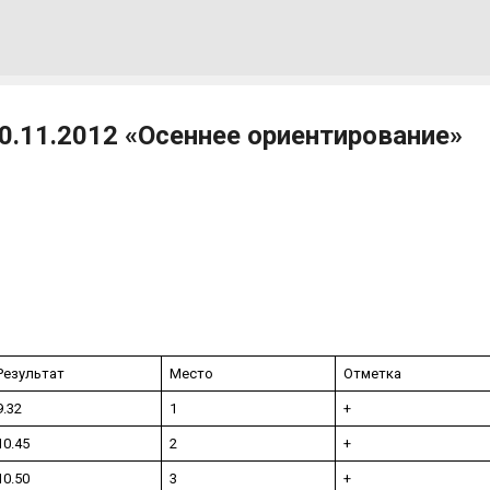
К основному контенту
0.11.2012 «Осеннее ориентирование»
Результат
Место
Отметка
9.32
1
+
10.45
2
+
10.50
3
+