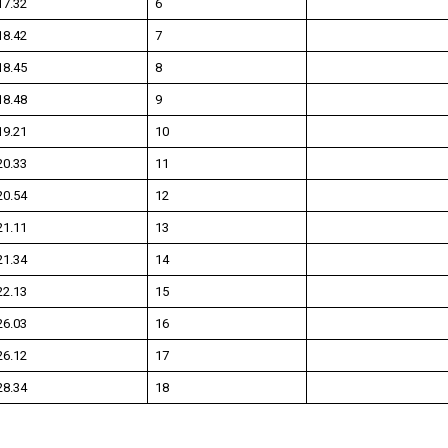
17.32
6
18.42
7
18.45
8
18.48
9
19.21
10
20.33
11
20.54
12
21.11
13
21.34
14
22.13
15
26.03
16
26.12
17
28.34
18