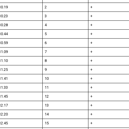
10.19
2
+
10.23
3
+
10.28
4
+
10.44
5
+
10.59
6
+
11.09
7
+
11.10
8
+
11.25
9
+
11.41
10
+
11.33
11
+
11.45
12
+
12.17
13
+
12.20
14
+
12.45
15
+